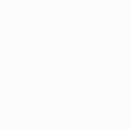
UEFA EURO 2028
Vidéo
À propos
Infos
Boutique
Histoire
VOIR
ÉGALEMENT
fr.UEFA.com
Fondation
UEFA pour
l'enfance
Boutique
LANGUES
Français
English
Français
Deutsch
Русский
Español
Italiano
Português