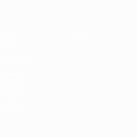
UEFA EURO 2028
Vidéo
À propos
Infos
Boutique
Histoire
VOIR
ÉGALEMENT
fr.UEFA.com
Fondation
UEFA pour
l'enfance
Boutique
LANGUES
Français
English
Français
Deutsch
Русский
Español
Italiano
Português