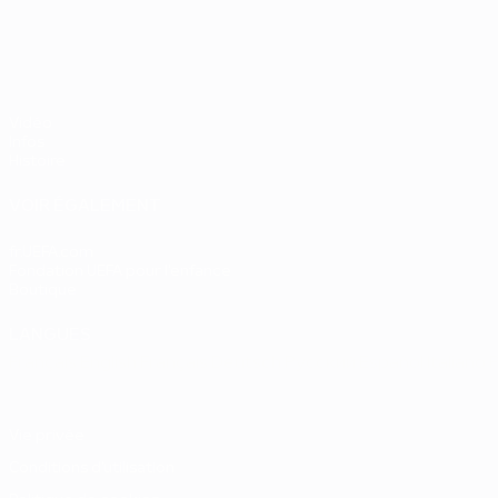
UEFA EURO 2028
Vidéo
Infos
Histoire
VOIR ÉGALEMENT
fr.UEFA.com
Fondation UEFA pour l'enfance
Boutique
LANGUES
Français
English
Français
Deutsch
Русский
Español
Italiano
Vie privée
Conditions d'utilisation