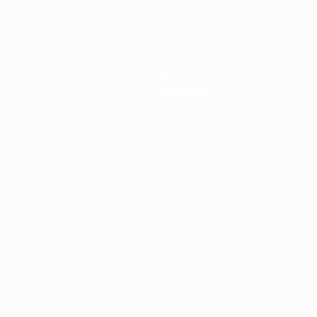
À propos
Boutique
Português