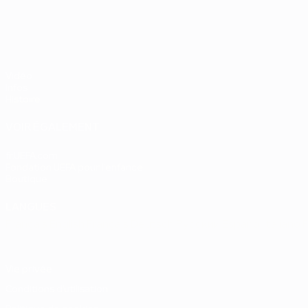
UEFA EURO 2028
Vidéo
Infos
Histoire
VOIR ÉGALEMENT
fr.UEFA.com
Fondation UEFA pour l'enfance
Boutique
LANGUES
Français
English
Français
Deutsch
Русский
Español
Italiano
Vie privée
Conditions d'utilisation