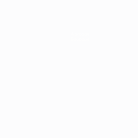
À propos
Boutique
Português