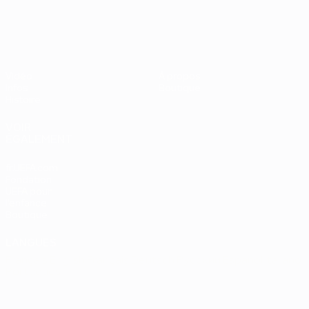
UEFA EURO 2028
Vidéo
À propos
Infos
Boutique
Histoire
VOIR
ÉGALEMENT
fr.UEFA.com
Fondation
UEFA pour
l'enfance
Boutique
LANGUES
Français
English
Français
Deutsch
Русский
Español
Italiano
Português