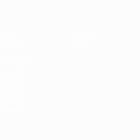
UEFA EURO 2028
Vidéo
À propos
Infos
Boutique
Histoire
VOIR
ÉGALEMENT
fr.UEFA.com
Fondation
UEFA pour
l'enfance
Boutique
LANGUES
Français
English
Français
Deutsch
Русский
Español
Italiano
Português