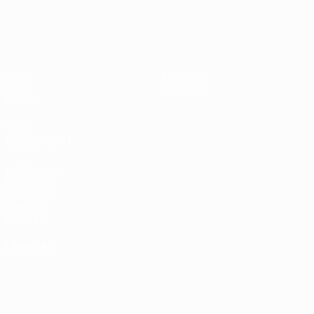
UEFA EURO 2028
Vidéo
À propos
Infos
Boutique
Histoire
VOIR
ÉGALEMENT
fr.UEFA.com
Fondation
UEFA pour
l'enfance
Boutique
LANGUES
Français
English
Français
Deutsch
Русский
Español
Italiano
Português