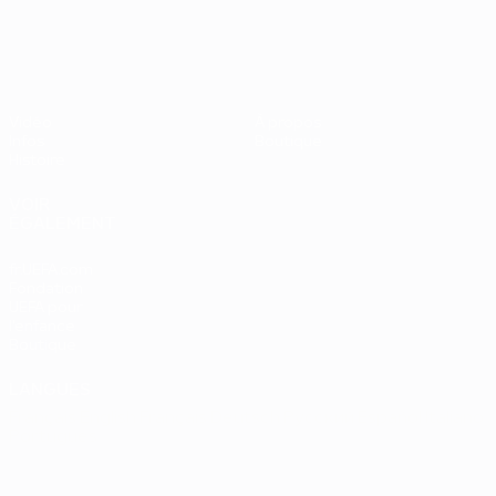
UEFA EURO 2028
Vidéo
À propos
Infos
Boutique
Histoire
VOIR
ÉGALEMENT
fr.UEFA.com
Fondation
UEFA pour
l'enfance
Boutique
LANGUES
Français
English
Français
Deutsch
Русский
Español
Italiano
Português