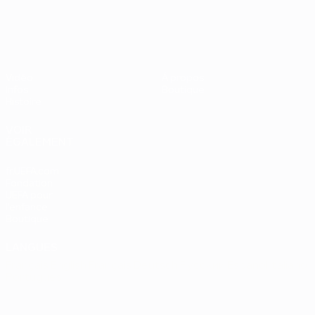
UEFA EURO 2028
Vidéo
À propos
Infos
Boutique
Histoire
VOIR
ÉGALEMENT
fr.UEFA.com
Fondation
UEFA pour
l'enfance
Boutique
LANGUES
Français
English
Français
Deutsch
Русский
Español
Italiano
Português