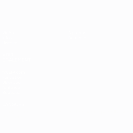
UEFA EURO 2028
Vidéo
À propos
Infos
Boutique
Histoire
VOIR
ÉGALEMENT
fr.UEFA.com
Fondation
UEFA pour
l'enfance
Boutique
LANGUES
Français
English
Français
Deutsch
Русский
Español
Italiano
Português