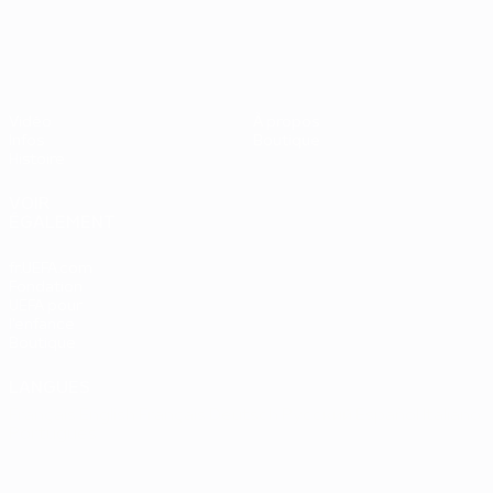
UEFA EURO 2028
Vidéo
À propos
Infos
Boutique
Histoire
VOIR
ÉGALEMENT
fr.UEFA.com
Fondation
UEFA pour
l'enfance
Boutique
LANGUES
Français
English
Français
Deutsch
Русский
Español
Italiano
Português