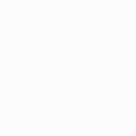
À propos
Boutique
Português