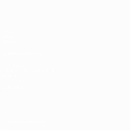
UEFA EURO 2028
Vidéo
Infos
Histoire
VOIR ÉGALEMENT
fr.UEFA.com
Fondation UEFA pour l'enfance
Boutique
LANGUES
Français
English
Français
Deutsch
Русский
Español
Italiano
Vie privée
Conditions d'utilisation