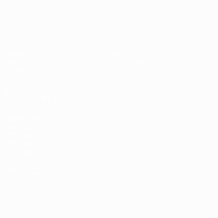
UEFA EURO 2028
Vidéo
À propos
Infos
Boutique
Histoire
VOIR
ÉGALEMENT
fr.UEFA.com
Fondation
UEFA pour
l'enfance
Boutique
LANGUES
Français
English
Français
Deutsch
Русский
Español
Italiano
Português