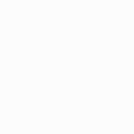
UEFA EURO 2028
Vidéo
À propos
Infos
Boutique
Histoire
VOIR
ÉGALEMENT
fr.UEFA.com
Fondation
UEFA pour
l'enfance
Boutique
LANGUES
Français
English
Français
Deutsch
Русский
Español
Italiano
Português