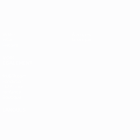
UEFA EURO 2028
Vidéo
À propos
Infos
Boutique
Histoire
VOIR
ÉGALEMENT
fr.UEFA.com
Fondation
UEFA pour
l'enfance
Boutique
LANGUES
Français
English
Français
Deutsch
Русский
Español
Italiano
Português