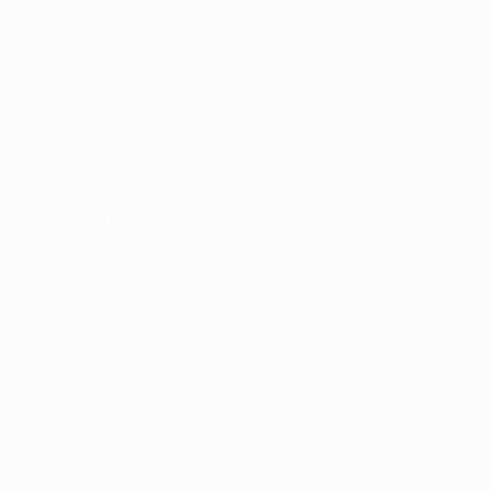
UEFA EURO 2028
Vidéo
À propos
Infos
Boutique
Histoire
VOIR
ÉGALEMENT
fr.UEFA.com
Fondation
UEFA pour
l'enfance
Boutique
LANGUES
Français
English
Français
Deutsch
Русский
Español
Italiano
Português