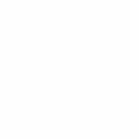
UEFA EURO 2028
Vidéo
À propos
Infos
Boutique
Histoire
VOIR
ÉGALEMENT
fr.UEFA.com
Fondation
UEFA pour
l'enfance
Boutique
LANGUES
Français
English
Français
Deutsch
Русский
Español
Italiano
Português