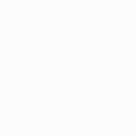
UEFA EURO 2028
Vidéo
À propos
Infos
Boutique
Histoire
VOIR
ÉGALEMENT
fr.UEFA.com
Fondation
UEFA pour
l'enfance
Boutique
LANGUES
Français
English
Français
Deutsch
Русский
Español
Italiano
Português