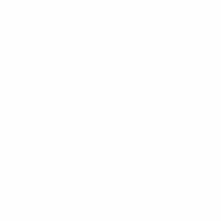
UEFA EURO 2028
Vidéo
À propos
Infos
Boutique
Histoire
VOIR
ÉGALEMENT
fr.UEFA.com
Fondation
UEFA pour
l'enfance
Boutique
LANGUES
Français
English
Français
Deutsch
Русский
Español
Italiano
Português