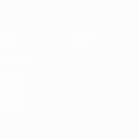
UEFA EURO 2028
Vidéo
À propos
Infos
Boutique
Histoire
VOIR
ÉGALEMENT
fr.UEFA.com
Fondation
UEFA pour
l'enfance
Boutique
LANGUES
Français
English
Français
Deutsch
Русский
Español
Italiano
Português