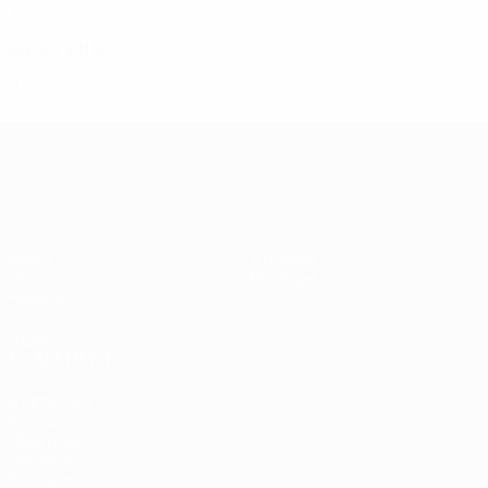
3
1
0
2
Années 2010
2016
J
V
N
D
Huitièmes de finale
4
1
1
2
UEFA EURO 2028
Vidéo
À propos
Infos
Boutique
Histoire
VOIR
ÉGALEMENT
fr.UEFA.com
Fondation
UEFA pour
l'enfance
Boutique