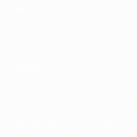
LANGUES
Français
English
Français
Deutsch
Русский
Español
Italiano
Português
Vie privée
Conditions d'utilisation
Politique de cookies
Paramètres des cookies
© 1998-2026 UEFA. Tous droits réservés.
La désignation UEFA, le logo de l'UEFA et toutes les marques liées
aux compétitions de l'UEFA sont protégés en tant que marques
et/ou droits d'auteur de l'UEFA. Toute utilisation de ces marques
déposées à des fins commerciales est interdite. L'utilisation de la
plate-forme UEFA.com implique que vous acceptez les
Conditions générales et les Dispositions en matière de vie
privée.