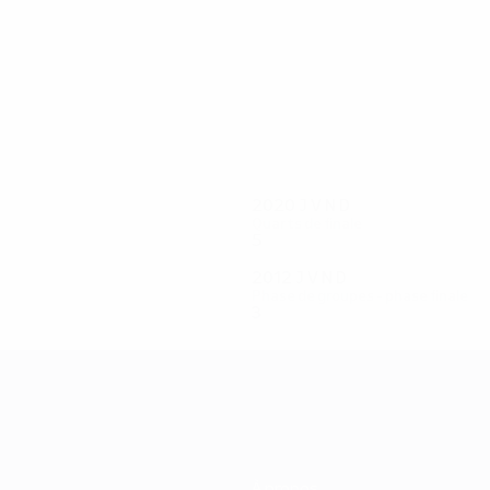
29
29
Shevchenko
Stepanenko
2020
J
V
N
D
Quarts de finale
5
2
0
3
2012
J
V
N
D
Phase de groupes - phase finale
3
1
0
2
À propos