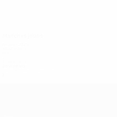
33
29
Yarmolenko
Pyatov
Matches joués
Années 2020
2024
J
V
N
D
Phase de groupes
3
1
1
1
Années 2010
2016
J
V
N
D
Phase de groupes - phase finale
3
0
0
3
UEFA EURO 2028
Vidéo