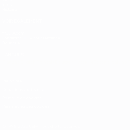
Infos
Histoire
VOIR ÉGALEMENT
fr.UEFA.com
Fondation UEFA pour l'enfance
Boutique
LANGUES
Français
English
Français
Deutsch
Русский
Español
Italiano
Vie privée
Conditions d'utilisation
Politique de cookies
Paramètres des cookies
© 1998-2026 UEFA. Tous droits réservés.