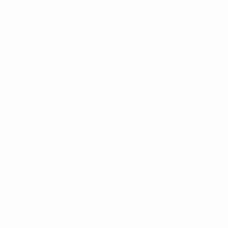
Vidéo
À propos
Infos
Boutique
Histoire
VOIR
ÉGALEMENT
fr.UEFA.com
Fondation
UEFA pour
l'enfance
Boutique
LANGUES
Français
English
Français
Deutsch
Русский
Español
Italiano
Português
Vie privée
Conditions d'utilisation
Politique de cookies