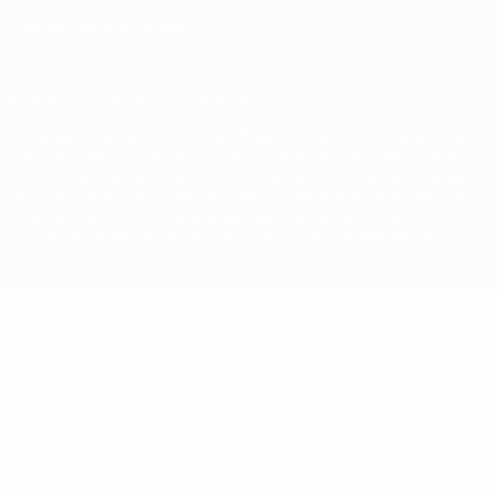
Paramètres des cookies
© 1998-2026 UEFA. Tous droits réservés.
La désignation UEFA, le logo de l'UEFA et toutes les marques liées
aux compétitions de l'UEFA sont protégés en tant que marques
et/ou droits d'auteur de l'UEFA. Toute utilisation de ces marques
déposées à des fins commerciales est interdite. L'utilisation de la
plate-forme UEFA.com implique que vous acceptez les
Conditions générales et les Dispositions en matière de vie
privée.