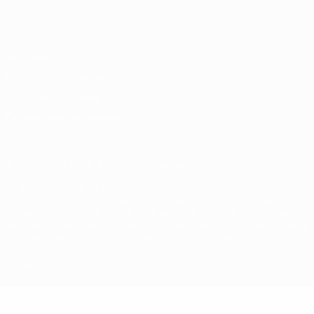
Português
Vie privée
Conditions d'utilisation
Politique de cookies
Paramètres des cookies
© 1998-2026 UEFA. Tous droits réservés.
La désignation UEFA, le logo de l'UEFA et toutes les marques liées
aux compétitions de l'UEFA sont protégés en tant que marques
et/ou droits d'auteur de l'UEFA. Toute utilisation de ces marques
déposées à des fins commerciales est interdite. L'utilisation de la
plate-forme UEFA.com implique que vous acceptez les
Conditions générales et les Dispositions en matière de vie
privée.