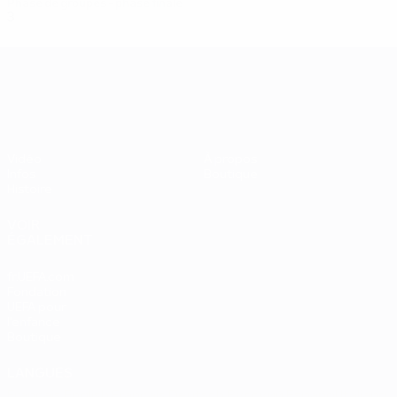
Phase de groupes - phase finale
3
0
1
2
UEFA EURO 2028
Vidéo
À propos
Infos
Boutique
Histoire
VOIR
ÉGALEMENT
fr.UEFA.com
Fondation
UEFA pour
l'enfance
Boutique
LANGUES
Français
English
Français
Deutsch
Русский
Español
Italiano