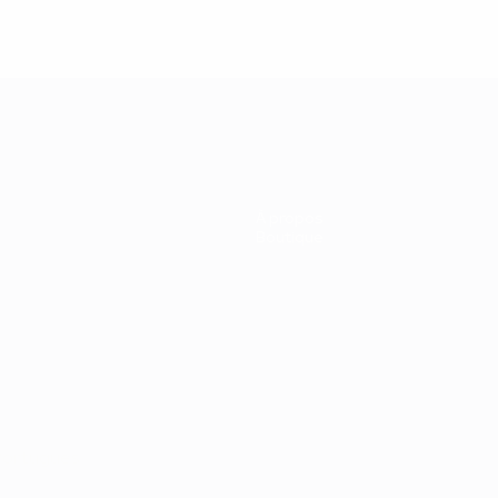
À propos
Boutique
Português