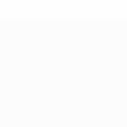
1964
J
V
N
D
Quarts de finale
4
1
2
1
UEFA EURO 2028
Vidéo
Infos
Histoire
VOIR ÉGALEMENT
fr.UEFA.com
Fondation UEFA pour l'enfance
Boutique
LANGUES
Français
English
Français
Deutsch
Русский
Español
Italiano