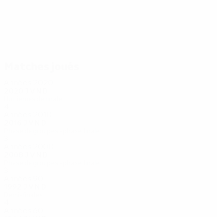
49
49
Källström
Isaksson
Matches joués
Années 2020
2020
J
V
N
D
Huitièmes de finale
4
2
1
1
Années 2010
2016
J
V
N
D
Phase de groupes - phase finale
3
0
1
2
Années 2000
2008
J
V
N
D
Phase de groupes - phase finale
3
1
0
2
Années 90
1992
J
V
N
D
Demi-finales
4
2
1
1
Années 60