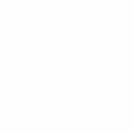
44
41
Ibrahimović
S. Larsson
2012
J
V
N
D
Phase de groupes - phase finale
3
1
0
2
2004
J
V
N
D
Quarts de finale
4
1
3
0