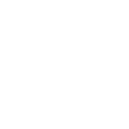
36
35
Mellberg
Svensson
2000
J
V
N
D
Phase de groupes - phase finale
3
0
1
2