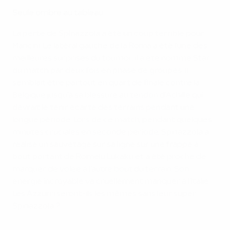
Seule ombre au tableau...
La perte de Spinazzola a été un coup terrible pour
Mancini. Le latéral gauche de la Roma a été l'une des
meilleures surprises du tournoi ; il a été nommé Star
du match par deux fois en phase de groupes. Il
semblait être partout en quart de finale contre la
Belgique jusqu'à sa blessure au tendon d'Achille qui
devrait le tenir écarté des terrains pendant une
longue période. Lors de ce match, pendant quelques
minutes cruciales en seconde période, Spinazzola a
réalisé un sauvetage sur sa ligne sur une frappe à
bout portant de Romelu Lukaku et a été proche de
marquer de volée à l'autre bout du terrain. Son
énergie incroyable va cruellement manquer à l'Italie.
Les Azzurri seront-ils les mêmes sans leur super
Spinazzola ?