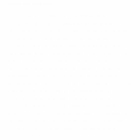
L'Italie sait tout faire
Les Azzurri proposent un jeu offensif basé sur la
possession avec trois milieux de terrain à l'aise
techniquement, Marco Verratti, Jorginho (le véritable
cerveau de l'équipe) et Nicolò Barella, faisant
constamment circuler le ballon rapidement. Leurs
trois attaquants bombinent bien et peuvent toujours
marquer des buts, comme Federico Chiesa l'a
démontré face à l'Autriche et Lorenzo Insigne face à
la Belgique, pour n'en citer que deux. Cependant,
lorsque nécessaire, les Azzurri ont également prouvé
qu'ils pouvaient former un barrage solide pour
protéger Gianluigi Donnarumma, les défenseurs
centraux vétérans Giorgio Chiellini et Leonardo
Bonucci se transformant en gladiateurs, capables de
dégager chaque ballon entrant dans la surface de
réparation des Azzurri. L'alliance idéale entre la
jeunesse et l'expérience.