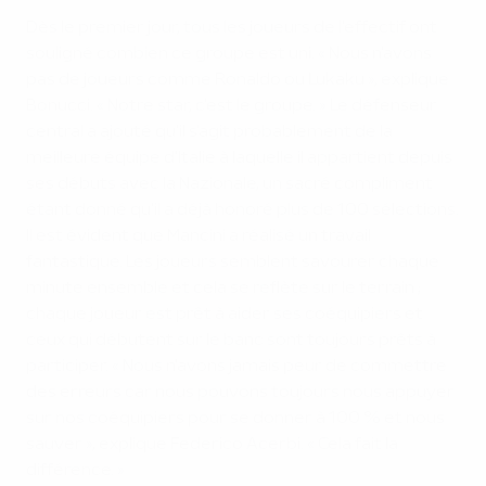
Dès le premier jour, tous les joueurs de l'effectif ont
souligné combien ce groupe est uni. « Nous n'avons
pas de joueurs comme Ronaldo ou Lukaku », explique
Bonucci. « Notre star, c'est le groupe. » Le défenseur
central a ajouté qu'il s'agit probablement de la
meilleure équipe d'Italie à laquelle il appartient depuis
ses débuts avec la Nazionale, un sacré compliment
étant donné qu'il a déjà honoré plus de 100 sélections.
Il est évident que Mancini a réalisé un travail
fantastique. Les joueurs semblent savourer chaque
minute ensemble et cela se reflète sur le terrain ;
chaque joueur est prêt à aider ses coéquipiers et
ceux qui débutent sur le banc sont toujours prêts à
participer. « Nous n'avons jamais peur de commettre
des erreurs car nous pouvons toujours nous appuyer
sur nos coéquipiers pour se donner à 100 % et nous
sauver », explique Federico Acerbi. « Cela fait la
différence. »