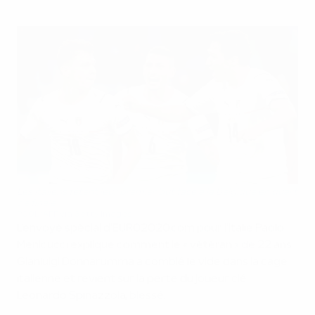
Les Italiens fêtent leur premier but face à la Belgique en quart
de finale
POOL/AFP via Getty Images
L'envoyé spécial d'EURO2020.com pour l'Italie Paolo
Menicucci explique comment le « vétéran » de 22 ans
Gianluigi Donnarumma a comblé le vide dans la cage
italienne et revient sur la perte du joueur clé
Leonardo Spinazzola, blessé.