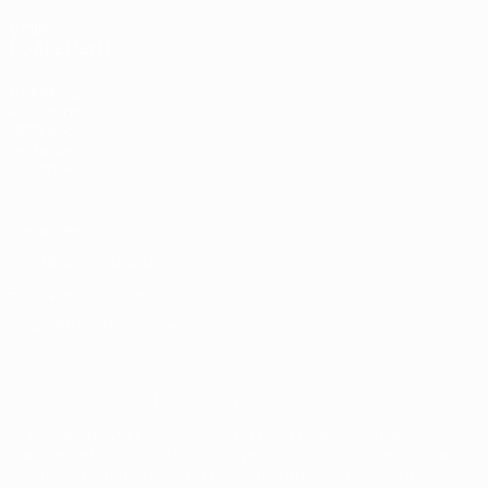
VOIR
ÉGALEMENT
fr.UEFA.com
Fondation
UEFA pour
l'enfance
Boutique
Vie privée
Conditions d'utilisation
Politique de cookies
Paramètres des cookies
© 1998-2026 UEFA. Tous droits réservés.
La désignation UEFA, le logo de l'UEFA et toutes les marques liées
aux compétitions de l'UEFA sont protégés en tant que marques
et/ou droits d'auteur de l'UEFA. Toute utilisation de ces marques