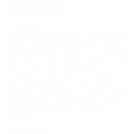
Le meilleur gardien de but ?
La Fanzone de Rome fête la qualification
Je pense que Kevin De Bruyne pense encore à sa
frappe en première période face à l'Italie en quarts de
finale. Le milieu de terrain de Manchester City avait
parfaitement dirigé son ballon vers le poteau opposé
d'une puissante frappe enroulée. Il était sur le point de
fêter son but lorsque, tout à coup, la main d'un
Donnarumma s'étendant de tout son corps sortait le
ballon. À 22 ans seulement, le portier « vétéran »
affiche déjà 31 sélections au compteur avec l'Italie et
a disputé 215 rencontres de Serie A avec l'AC Milan.
Est-ce possible de combler le vide laissé par un
certain Gianluigi Buffon ? Oui, lorsque vous êtes
Gianluigi 2.0.
La force du groupe