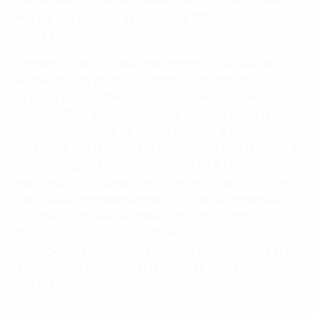
Qui sait quelle tournure aurait pris cette partie si la
e
frappe du capitaine gallois, dès la 10
minute, avait été
cadrée ?
Mais les Danois ont pris rapidement le dessus, les
Gallois se sont éteints et Kasper Dolberg, dans un
stade qu'il connaît bien pour y avoir évolué entre
2015 et 2019, a frappé. Titulaire surprise après le
forfait sur blessure de Yussuf Poulsen, le joueur de
Nice a marqué une fois à la demi-heure, puis une autre
fois juste après la pause : deux buts d'attaquant pur
sur lesquels les Danois ne se sont pas reposés. Ils ont
continué à produire du jeu et ont été récompensés
par deux autres réalisations, celles de Martin
Braithwaite et de Joakim Mæhle. Les Néerlandais et
les Tchèques peuvent trembler, la Danish Army est en
confiance. Et veut continuer à écrire cette belle
histoire.