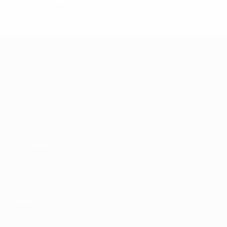
Mis à jour le: samedi 26 juin 2021
UEFA EURO 2028
Vidéo
À propos
Infos
Boutique
Histoire
VOIR
ÉGALEMENT
fr.UEFA.com
Fondation
UEFA pour
l'enfance
Boutique