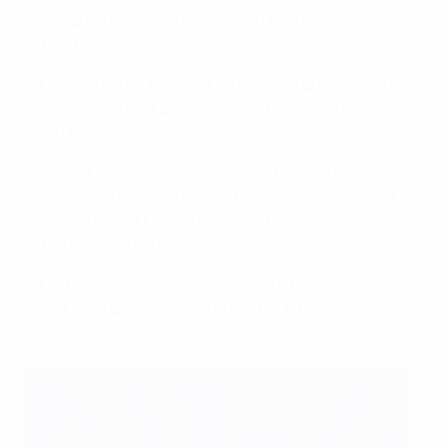
marqués en phase finale de l'EURO : neuf, comme en
1984.
Les Gallois ont encaissé l'ouverture du score lors de
cinq de leurs six derniers matches en tournoi final
d'EURO.
Kasper Dolberg est le premier Danois à réussir un
doublé en match à élimination directe dans un EURO
depuis Henrik Larsen en demi-finale de l'édition
1992 contre les Pays-Bas.
Le Danemark a remporté ses quatre derniers
matches de compétition contre le Pays de Galles.