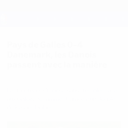
Passer
au
contenu
principal
UEFA EURO 2028
Pays de Galles 0-4
Danemark, les Danois
passent avec la manière
samedi 26 juin 2021
Le Danemark s'impose sans trembler face
aux Gallois, notamment grâce à un doublé
de Kasper Dolberg.