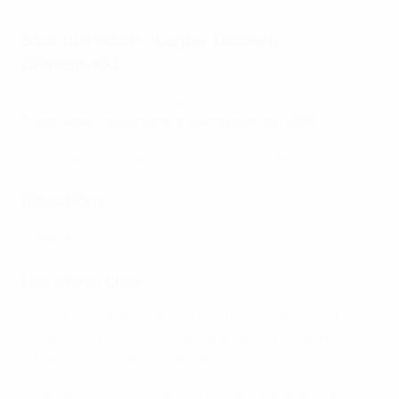
Star du Match : Kasper Dolberg
(Danemark)
"Deux buts et une belle activité avec le ballon."
Franz Hoek, observateur technique de l'UEFA
Toutes les Stars du Match de l'UEFA EURO 2020.
Réactions
À suivre
Les stats clés
C'est la cinquième fois que le Danemark inscrit trois
buts ou plus dans un match de phase finale de
l'EURO, la deuxième d'affilée.
Le Danemark a égalé son meilleur total de buts