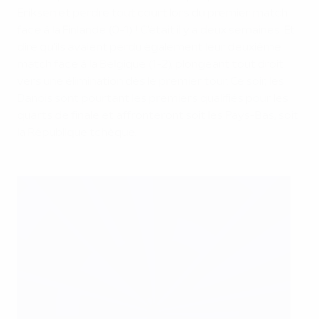
Eriksen et perdre tout court lors du premier match
face à la Finlande (0-1) ! C'était il y a deux semaines. Et
dire qu'ils avaient perdu également leur deuxième
match face à la Belgique (1-2), plongeant tout droit
vers une élimination dès le premier tour. Ce soir, les
Danois sont pourtant les premiers qualifiés pour les
quarts de finale et affronteront soit les Pays-Bas, soit
la République tchèque.