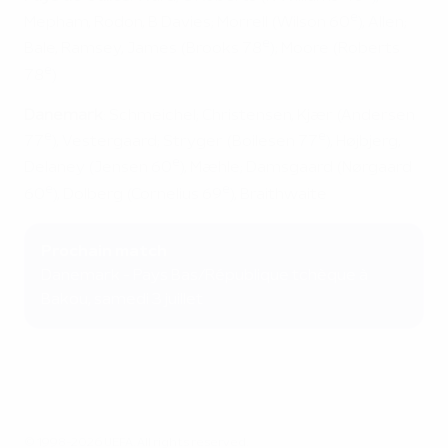
e
Mepham, Rodon, B Davies; Morrell (Wilson 60
), Allen;
e
Bale, Ramsey, James (Brooks 78
); Moore (Roberts
e
78
)
Danemark
: Schmeichel; Christensen, Kjær (Andersen
e
e
77
), Vestergaard; Stryger (Boilesen 77
), Højbjerg,
e
Delaney (Jensen 60
), Mæhle; Damsgaard (Nørgaard
e
e
60
), Dolberg (Cornelius 69
), Braithwaite
Prochain match
Danemark - Pays Bas/République tchèque à
Bakou, samedi 3 juillet
© 1998-2026 UEFA. All rights reserved.