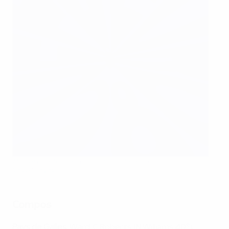
Malgré Gareth Bale, les Gallois sont éliminés
Getty Images
Compos
e
Pays de Galles
: Ward; C Roberts (N Williams 40
),