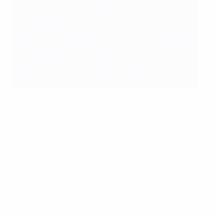
Joakim Mæhle a inscrit le troisième but danois
Getty Images
Grâce à une victoire probante devant la Russie (4-1)
lors du troisième match faisant du Danemark la
es
première nation à se qualifier pour les 8
de finale
après deux revers. Grâce aussi - évidemment - à leur
formidable démonstration de force ce soir contre le
Pays de Galles. Ce sont pourtant les Gallois qui avaient
bien commencé ce match, notamment Gareth Bale.