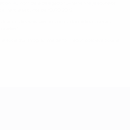
tion. "Au nom de la délégation ukrainienne, je souhaite
cernant la sécurité de l'EURO 2012."
dination des spécialistes qui ont donné les cours au
nnelles."
 le socle d'un Programme de formation policière pour le