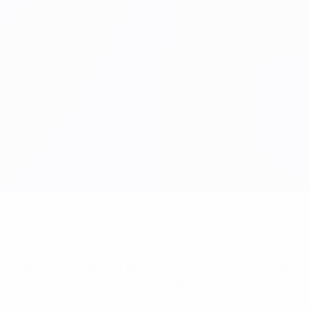
FA EURO 2012 est en cours. Le projet a été développé conjoin
la sécurité footballistique.
ion de cinq jours qui ont été organisés à Londres. Plus de 5
012, la Pologne et l'Ukraine, y avaient pris part.