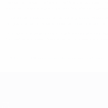
Oleksander Birsan, chef adjoint de l'Agence nationale pour
exprimer ma sincère gratitude pour l'excellente organisat
"Tous les participants ont remarqué le grand professional
programme de l'UEFA, sans oublier la modernité des mét
Le programme va se poursuivre grâce à des séances réguli
football paneuropéen, financé par la Commission européen
© 1998-2026 UEFA. All rights reserved.
Mis à jour le: mercredi 15 février 
UEFA EURO 2028
Vidéo
Infos