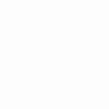
ôle clé dans la gestion de la sécurité intégrée dans toutes les
 (Ukraine). Les problèmes de l'amélioration de la sécurité et 
ligné récemment par le Président de l'UEFA Michel Platini lor
ux dernières années dans l'optique du tournoi de l'EURO. So
grâce à une combinaison de présentations multimédias sur 
 environnement d'apprentissage interactif et basé sur des s
programme a été conçue par des experts de terrain renommés 
 tournois précédents. Cette application plonge les étudiants 
 un certain nombre de modérateurs, reconnus comme des exper
 le tout est étayé par un cours théorique sur la gestion de la
es meilleures pratiques liées à la sécurité autour du football.
ndrzej Matejuk, a assisté à l'une de ces séances de formation
très bien pour les commandants de police qui vont participer 
ent à la philosophie sécuritaire de l'UEFA EURO 2012 présent