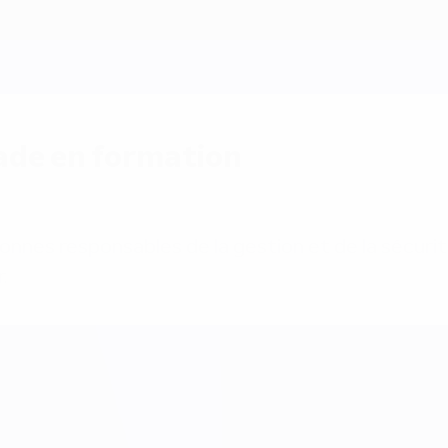
tade en formation
onnes responsables de la gestion et de la sécurit
.