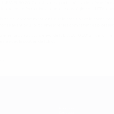
 l'UEFA EURO 2012 en Ukraine, a participé à la deuxième forma
ion de cette formation à Londres, sous l'égide de l'UEFA, con
isme de l'encadrement, ainsi que la précision et la bonne coor
hodes ayant pour but d'améliorer les compétences professio
ères jusqu'au coup d'envoi de l'UEFA EURO 2012. Il va former
ne avec le soutien de l'UEFA.
2017
À propos
Boutique