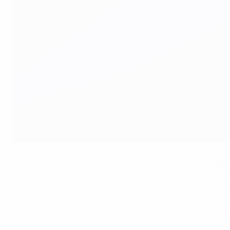
Séance de formation pour la sécurité de l'UEFA EURO 2012
©UEFA.com
Un projet innovant de formation lié à la sécurité de l'UE
l'UEFA et ses partenaires du "Think Tank" paneuropéen sur 
L'initiative a été lancée avec deux programmes de format
des stades provenant des deux pays hôtes de l'UEFA EURO 2