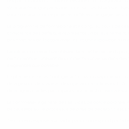
Les participants ont tous été identifiés comme jouant un r
Wroclaw (Pologne), ainsi que Donetsk, Lviv, Kharkiv et Kyiv
sont cruciaux pour ce projet et reflètent l'engagement sou
Le programme de formation a été conçu au cours de ces de
conscience des défis que représente un tel événement, 
des matches de football majeurs, et une exposition à un
L'application interactive utilisée dans cette partie du 
participants en utilisant des incidents survenus dans des
exigeantes que possible.
En plus de cette technologie, la formation s'appuie sur
de la gestion de stade et des opérations policières. Enfin,
de programme, les participants ont droit à un exposé sur l
Le commissaire général des services de police polonais, A
de causalité sur le processus de prise de décision, c'est 
"Le contenu exposé aux participants correspond parfaitem