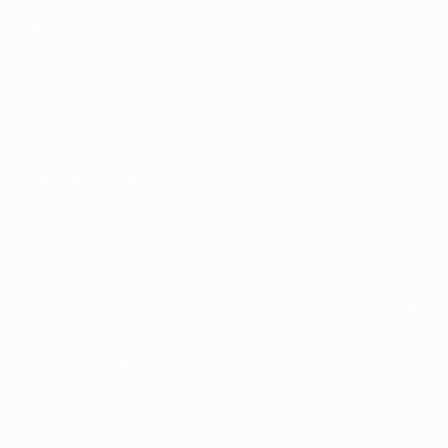
Fondation
UEFA pour
l'enfance
Boutique
Vie privée
Conditions d'utilisation
Politique de cookies
Paramètres des cookies
© 1998-2026 UEFA. Tous droits réservés.
La désignation UEFA, le logo de l'UEFA et toutes les marques liées
aux compétitions de l'UEFA sont protégés en tant que marques
et/ou droits d'auteur de l'UEFA. Toute utilisation de ces marques
déposées à des fins commerciales est interdite. L'utilisation de la
plate-forme UEFA.com implique que vous acceptez les
Conditions générales et les Dispositions en matière de vie
privée.