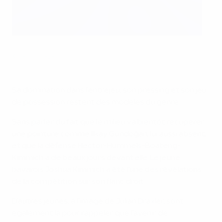
Joshua Kimmich (Allemagne), l'une des révélations du
tournoi
©Getty Images
Sa domination dans l'entrejeu, son pressing et son jeu
de possession restent des modèles du genre.
Sans parler du fait que le milieu va bientôt récupérer
une pointure comme İlkay Gündoğan, lui aussi absent,
et que la défense Hector-Hummels-Boateng-
Kimmich a de beaux jours devant elle. Le jeune
bavarois Joshua Kimmich a été l'une des révélations
de la compétition sur son flanc droit.
D'autres jeunes, à l'image de Julian Draxler, sont
également là pour rappeler que l'avenir de