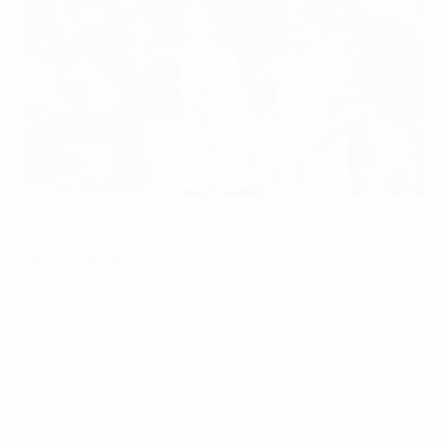
Thomas Müller et Bastian Schweinsteiger hagards après
l'élimination
©AFP/Getty Images
L'absence de buteur
Il manque à l'Allemagne un buteur de classe mondiale
et des alternatives crédibles à ce poste. La
Mannschaft a débuté l'UEFA EURO 2016 avec Mario
Götze en pointe, ou plutôt en "faux 9", avant d'aligner
le costaud Mario Gomez. L'attaquant de 30 ans a
apporté de la force de pénétration et de l'équilibre ;
malheureusement, sa blessure en quarts a rendu