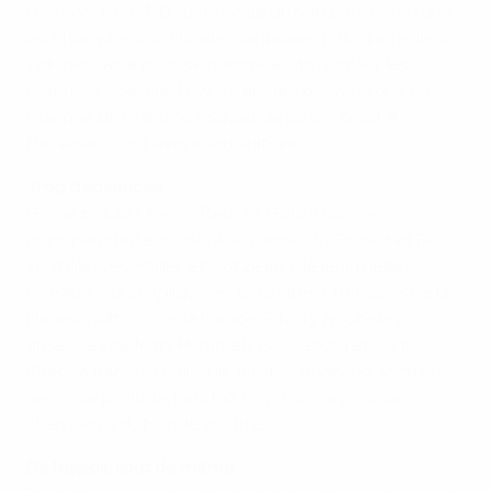
Dès la
victoire 1-0 sur l'Irlande du Nord
, on a senti que
les champions du Monde manquaient d'un ingrédient
indispensable pour se mettre à l'abri et plier les
matches. Joachim Löw a d'ailleurs prévenu que ce
manque de réalisme risquait de peser lourd. À
Marseille, il s'est avéré rédhibitoire.
Trop d'absences
Gomez, Müller, Marco Reus et Götze sont les
principaux buteurs de l'Allemagne. Or Gomez et Reus
sont blessés, Müller et Götze loin de leur meilleur
niveau, ce qui explique les difficultés offensives de la
Mannschaft contre la France. Si l'on y ajoute les
absences de Mats Hummels (suspendu) et Sami
Khedira (blessé), voire de Jérôme Boateng, sorti en
seconde période, cela fait trop, même pour des
champions du Monde en titre.
De l'espoir, tout de même