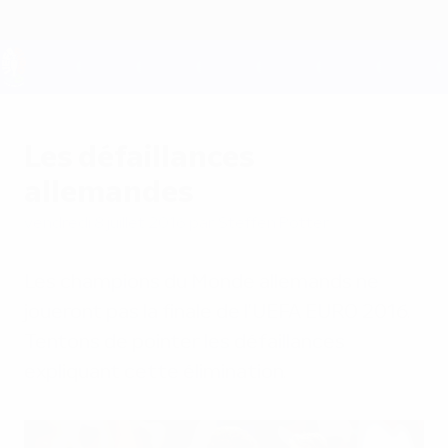
Passer
au
contenu
principal
UEFA EURO 2028
Les défaillances
allemandes
vendredi 8 juillet 2016
par Steffen Potter
Les champions du Monde allemands ne
joueront pas la finale de l'UEFA EURO 2016.
Tentons de pointer les défaillances
expliquant cette élimination.