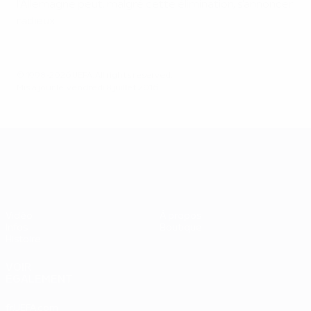
l'Allemagne peut, malgré cette élimination, s'annoncer
radieux.
© 1998-2026 UEFA. All rights reserved.
Mis à jour le: vendredi 8 juillet 2016
UEFA EURO 2028
Vidéo
À propos
Infos
Boutique
Histoire
VOIR
ÉGALEMENT
fr.UEFA.com