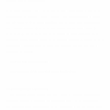
l'Allemagne orpheline.
Si la réputation de Thomas Müller n'est plus à faire, la
vedette du Bayern est passé complètement à côté
de son tournoi. Il s'est certes énormément dépensé
et n'a pas beaucoup eu l'occasion de briller, mais à
aucun moment il n'a semblé dans le bon tempo. Une
équipe allemande avec un Robert Lewandowski ou un
Antoine Griezmann en pointe aurait certainement
atteint la finale.
La joie de Griezmann
Allemagne 0-2 France : les réactions
Le manque de réalisme
C'est l'ensemble des joueurs offensifs allemands qui
n'a pas réussi à convertir les pourtant nombreuses
situations intéressantes que l'équipe a su se procurer.