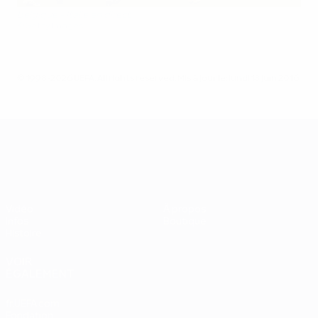
Belgique - Italie en direct
©Getty Images
© 1998-2026 UEFA. All rights reserved.
Mis à jour le: lundi 13 juin 2016
UEFA EURO 2028
Vidéo
À propos
Infos
Boutique
Histoire
VOIR
ÉGALEMENT
fr.UEFA.com
Fondation