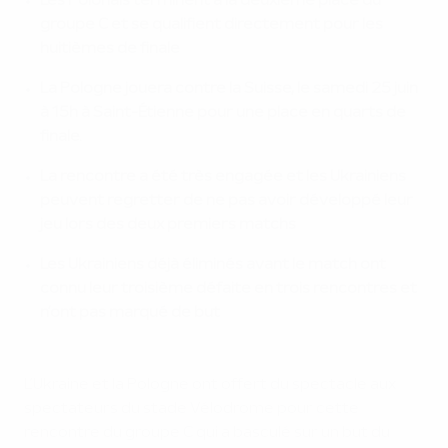
Les Polonais terminent à la deuxième place du
groupe C et se qualifient directement pour les
huitièmes de finale
La Pologne jouera contre la Suisse, le samedi 25 juin
à 15h à Saint-Étienne pour une place en quarts de
finale.
La rencontre a été très engagée et les Ukrainiens
peuvent regretter de ne pas avoir développé leur
jeu lors des deux premiers matchs
Les Ukrainiens déjà éliminés avant le match ont
connu leur troisième défaite en trois rencontres et
n’ont pas marqué de but
L’Ukraine et la Pologne ont offert du spectacle aux
spectateurs du stade Vélodrome pour cette
rencontre du groupe C qui a basculé sur un but du