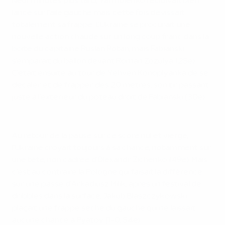
Neuf minutes plus tard, Yarmolenko récidivait bien
lancé sur l’aile gauche mais cette fois dévissait
totalement sa frappe. L’Ukraine se procurait une
nouvelle action chaude sur un long coup franc dans la
boite du capitaine Ruslan Rotan, mais Fabiański
s'emparait du ballon devant Roman Zozulya (25e).
C’était ensuite au tour de Yehven Konoplyanka de se
décaler et de frapper des 20 mètres, son tir passant
juste à l'extérieur du poteau droit de Fabiański (30e).
Le top 10 des buts de l'UEFA EURO 2016
Au retour de la pause sur ce score nul et vierge,
l’Ukraine croyait toujours à sa chance, notamment sur
une tête, non cadrée d’Olexandr Zichenko (49e). Mais
c’est au contraire la Pologne qui faisait la différence :
sur une passe d’Arkadiusz Milik, après un festival de
dribbles dans la surface, Jakub Błaszczykowski
plaçait une frappe sèche du gauche qui ne laissait
aucune chance à Pyatov (1-0, 54e).