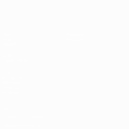
UEFA EURO 2028
Vidéo
À propos
Infos
Boutique
Histoire
VOIR
ÉGALEMENT
fr.UEFA.com
Fondation
UEFA pour
l'enfance
Boutique
Vie privée
Conditions d'utilisation
Politique de cookies