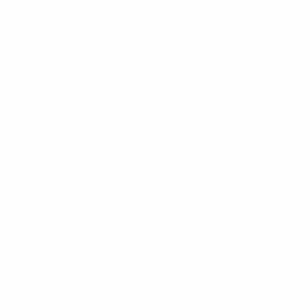
polonais Jakub Błaszczykowski en début de seconde
période.
Tout savoir sur l'EURO 2016
Les Polonais qui voulaient tenter de décrocher la
première place ont placé plusieurs incursions en
première période notamment par Robert
Lewandowski, mais le buteur du Bayern Munich n’a pas
trouvé la faille en première période, d’abord sur un tir
non cadré face à Andriy Pyatov (4e), puis par une
action individuelle dans la surface (21e). Le joueur du
Bayern, qui a provoqué deux cartons jaunes chez ses
adversaires, tentait de se défaire du marquage, mais
sa frappe était contrée en corner par un défenseur.