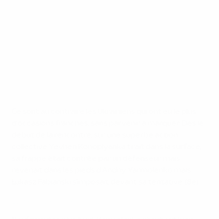
Ce sont au contraire les Ukrainiens qui ont eu le plus
d’occasions franches, sans parvenir à marquer. Dès le
début de la rencontre, sur une superbe action
collective Yevhen Konoplyanka tirait dans la surface,
sa frappe était contrée par un défenseur mais
revenait dans les pieds d’Andriy Yarmolenko mais
Łukasz Fabiański s’imposait devant sa tentative (8e).
Souvenirs de l'UEFA EURO 2016