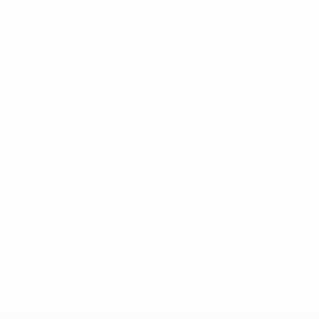
Sélectionneur
: Mykhaylo Fomenko
Pologne
: Fabiański; Jędrzejczyk, Pazdan, Glik, Cionek;
Kapustka (Grosicki 71), Krychowiak, Jodłowiec,
e
Zieliński (Błaszczykowski 46
); Lewandowski (c), Milik
e
(Starzyński 90
+3)
Remplaçants
: Szczęsny, Boruc, Mączyński, Linetty,
Stępiński, Wawrzyniak, Peszko, Salamon, Piszczek
Sélectionneur
: Adam Nawałka
Arbitre
: Svein Oddvar Moen (Norvège)
Homme du match
: Ruslan Rotan
© 1998-2026 UEFA. All rights reserved.
Mis à jour le: mercredi 12 juillet 2017