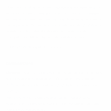
Une minute plus tard, Bartosz Kapustka avait le 2-0
au bout du pied, mais son tir en un contre un passait
au ras du poteau de Pyatov. Les Ukrainiens tentaient
de revenir en fin de rencontre par Roman Zozulya ou
Ruslan Rotan, mais les jaunes termineront la
compétition sans n’avoir marqué aucun but.
EURO 2016, l'équipe du tournoi
Compositions
Ukraine
: Pyatov; Butko, Kucher, Khacheridi, Fedetskiy;
Konoplyanka, Stepanenko, Zinchenko (Kovalenko
e
73
), Rotan (c), Yarmolenko; Zozulya (Tymoshchuk
e
90
+2)
Remplaçants
: Boyko, Shevchenko, Seleznyov,
Shevchuk, Budkivskiy, Sydorchuk, Rybalka, Garmash,
Rakits’kyy, Karavayev