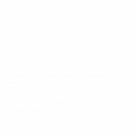
Deux premiers : Autriche, Suède
Troisième : Russie
• L'Autriche a disputé la seule phase finale d'un EURO
de son histoire en tant que
co-pays hôte en 2008
.
• La Russie n'a plus manqué de phase finale
européenne depuis l'UEFA EURO 2000.
•
Le Liechtenstein s'est imposé 1-0 en Moldavie en
novembre
, le premier succès à l'extérieur en
éliminatoires de l'EURO de son histoire.
27 mars : Liechtenstein - Autriche, Moldavie - Suède,
Monténégro - Russie
Groupe H
Deux premiers : Croatie, Italie
Troisième : Norvège
• L'Italie, qui compte un point d'avance sur la Norvège,
s'est qualifiée pour toutes les phases finales
internationales majeures depuis 1994.