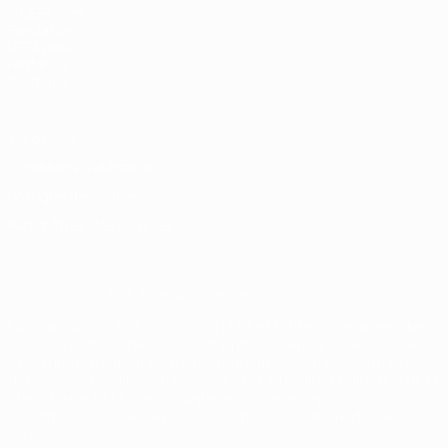
fr.UEFA.com
Fondation
UEFA pour
l'enfance
Boutique
Vie privée
Conditions d'utilisation
Politique de cookies
Paramètres des cookies
© 1998-2026 UEFA. Tous droits réservés.
La désignation UEFA, le logo de l'UEFA et toutes les marques liées
aux compétitions de l'UEFA sont protégés en tant que marques
et/ou droits d'auteur de l'UEFA. Toute utilisation de ces marques
déposées à des fins commerciales est interdite. L'utilisation de la
plate-forme UEFA.com implique que vous acceptez les
Conditions générales et les Dispositions en matière de vie
privée.