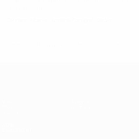
éliminatoires
en s'imposant 1-0 au Portugal
lors de la
première journée.
29 mars : Albanie - Arménie, Portugal - Serbie
© 1998-2026 UEFA. All rights reserved.
Mis à jour le: mardi 2 juin 2015
UEFA EURO 2028
Vidéo
À propos
Infos
Boutique
Histoire
VOIR
ÉGALEMENT