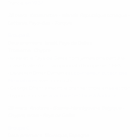
France,
en 1984
.
28 mars : Kazakhstan -
Islande
,
République tchèque
-
Lettonie,
Pays-Bas
- Turquie
Groupe B
Deux premiers : Israël, Pays de Galles
Troisième : Chypre
• Israël et le Pays de Galles n'ont jamais pris part à la
phase finale d'un Championnat d'Europe de l'UEFA.
• L'Israélien Omer Damari est
co-meilleur buteur des
éliminatoires
avec cinq buts.
• George Efrem a inscrit le premier triplé en sélection
chypriote lors de
la victoire 5-0 face à Andorre
.
28 mars : Andorre - Bosnie-Herzégovine, Belgique -
Chypre, Israël - Pays de Galles
Groupe C
Deux premiers : Slovaquie, Espagne