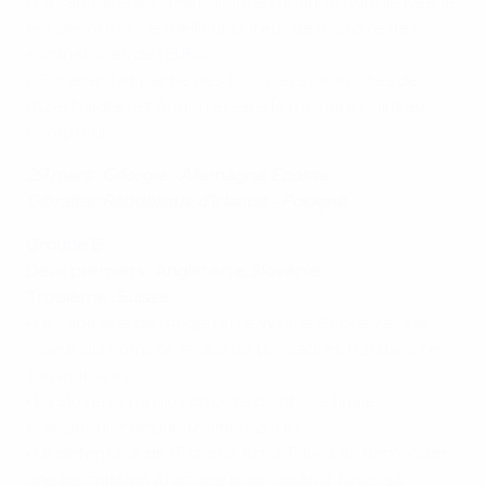
• La capitaine de la République d'Irlande Robbie Keane
est désormais
le meilleur buteur de l'histoire des
éliminatoires de l'EURO
.
• Gibraltar fait partie des trois pays (aux côtés de
l'Azerbaïdjan et Andorre) sans le moindre point au
compteur.
29 mars : Géorgie - Allemagne, Écosse -
Gibraltar, République d'Irlande - Pologne
Groupe E
Deux premiers : Angleterre, Slovénie
Troisième : Suisse
• Le capitaine de l'Angleterre Wayne Rooney est le
joueur qui compte le plus de tirs cadrés (13) dans ces
éliminatoires.
• La Slovénie n'a plus disputé de phase finale
européenne depuis l'édition 2000.
•
Le défenseur de l'Estonie Artur Pikk a dû demander
une permission à l'armée
pour pouvoir fêter sa