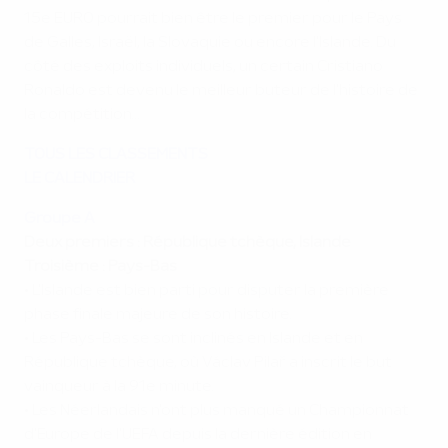
15e EURO pourrait bien être le premier pour le Pays
de Galles, Israël, la Slovaquie ou encore l'Islande. Du
côté des exploits individuels, un certain Cristiano
Ronaldo est devenu le meilleur buteur de l'histoire de
la compétition...
TOUS LES CLASSEMENTS
LE CALENDRIER
Groupe A
Deux premiers : République tchèque, Islande
Troisième : Pays-Bas
• L'Islande est bien parti pour disputer la première
phase finale majeure de son histoire.
• Les Pays-Bas se sont inclinés en Islande et en
République tchèque, où Václav Pilař a inscrit le but
vainqueur à la 91e minute.
• Les Néerlandais n'ont plus manqué un Championnat
d'Europe de l'UEFA depuis la dernière édition en