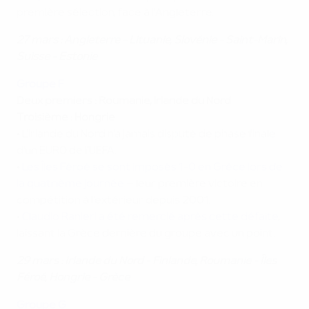
première sélection, face à l'Angleterre.
27 mars :
Angleterre
- Lituanie, Slovénie - Saint-Marin,
Suisse
- Estonie
Groupe F
Deux premiers : Roumanie, Irlande du Nord
Troisième : Hongrie
• L'Irlande du Nord n'a jamais disputé de phase finale
d'un EURO de l'UEFA.
•
Les Îles Féroé se sont imposés 1-0 en Grèce lors de
la quatrième journée
– leur première victoire en
compétition à l'extérieur depuis 2001.
•
Claudio Ranieri a été remercié après cette défaite
,
laissant la Grèce dernière du groupe avec un point.
29 mars :
Irlande du Nord
- Finlande, Roumanie - Îles
Féroé,
Hongrie
- Grèce
Groupe G