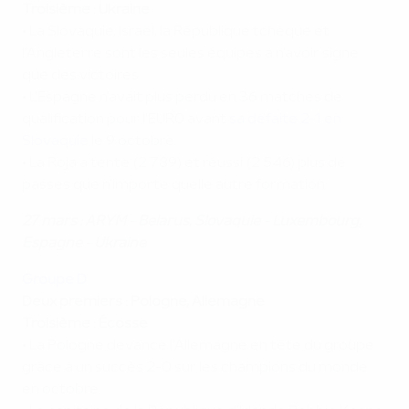
Troisième : Ukraine
• La Slovaquie, Israël, la République tchèque et
l'Angleterre sont les seules équipes à n'avoir signé
que des victoires.
• L'Espagne n'avait plus perdu en 36 matches de
qualification pour l'EURO avant
sa défaite 2-1 en
Slovaquie
le 9 octobre.
• La Roja a tenté (2 789) et réussi (2 546) plus de
passes que n'importe quelle autre formation.
27 mars : ARYM - Belarus, Slovaquie - Luxembourg,
Espagne - Ukraine
Groupe D
Deux premiers : Pologne, Allemagne
Troisième : Écosse
• La Pologne devance l'Allemagne en tête du groupe
grâce à un succès 2-0 sur les champions du monde
en octobre.