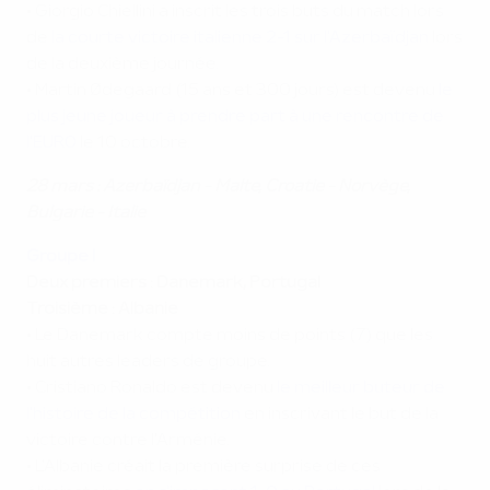
• Giorgio Chiellini a inscrit les trois buts du match lors
de
la courte victoire italienne 2-1 sur l'Azerbaïdjan
lors
de la deuxième journée.
• Martin Ødegaard (15 ans et 300 jours) est devenu
le
plus jeune joueur à prendre part à une rencontre de
l'EURO
le 10 octobre.
28 mars : Azerbaïdjan - Malte, Croatie - Norvège,
Bulgarie - Italie
Groupe I
Deux premiers : Danemark, Portugal
Troisième : Albanie
• Le Danemark compte moins de points (7) que les
huit autres leaders de groupe.
• Cristiano Ronaldo est devenu
le meilleur buteur de
l'histoire de la compétition
en inscrivant le but de la
victoire contre l'Arménie.
• L'Albanie créait la première surprise de ces