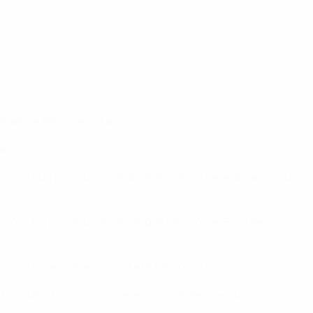
nait de fêter ses 21 ans.
amical.
ur moi que pour lui" a-t-il déclaré. Cette tragédie l'a rendu
spoirs les plus fous, d'autant qu'il remporte l'Euro des
ue cette expérience lui a été très positive.
 La seule chose qui m'intéresse, c'est de jouer un