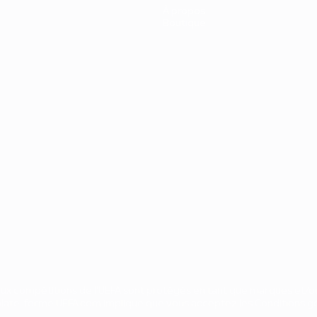
À propos
Boutique
 aux compétitions de l'UEFA sont protégés en tant que marques et/ou
a plate-forme UEFA.com implique que vous acceptez les Conditions gé