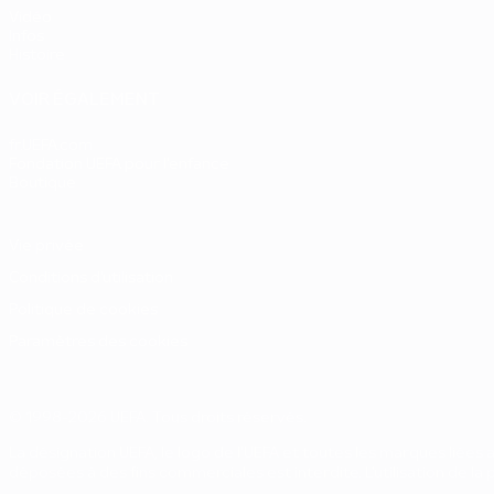
Vidéo
Infos
Histoire
VOIR ÉGALEMENT
fr.UEFA.com
Fondation UEFA pour l'enfance
Boutique
Vie privée
Conditions d'utilisation
Politique de cookies
Paramètres des cookies
© 1998-2026 UEFA. Tous droits réservés.
La désignation UEFA, le logo de l'UEFA et toutes les marques liées
déposées à des fins commerciales est interdite. L'utilisation de l