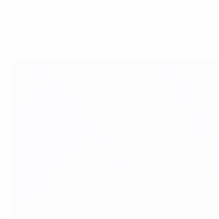
Alcácer intègre l'équipe professionnelle de Valence en 20
Pabón, Eduardo Vargas ou Vinícius Araújo.