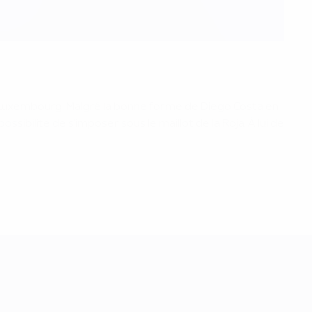
au Luxembourg. Malgré la bonne forme de Diego Costa en
ibilité de s'imposer sous le maillot de la Roja. À lui de