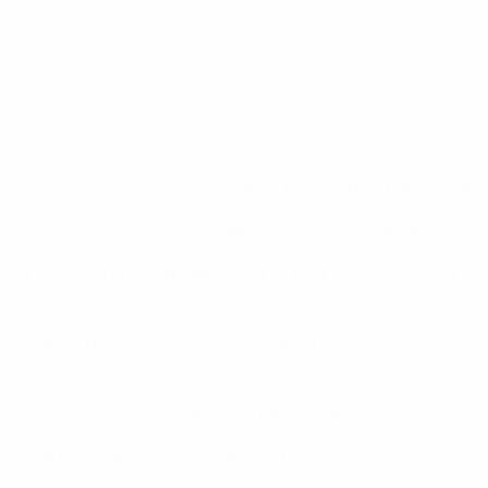
on compteur de buts avec la Roja face à l'ARYM, alors qu'il ve
ques heures après avoir vu son fils marquer face à l'AS Roma en 
 c'est pourquoi je lui ai dédié ce but, qui est aussi important po
eur de l'Euro des moins de 17 ans en 2010 et suscite alors les e
2012/13, lors de son prêt à Getafe CF. Il déclare néanmoins q
el, cela m'a aidé, tant sur le plan professionnel que personnel.