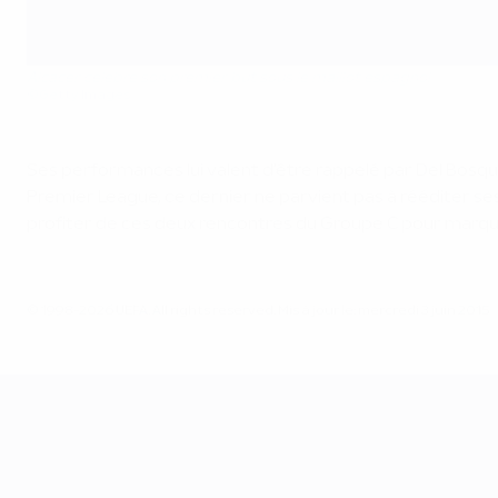
Alcácer célèbre son premier but sous le maillot espagnol
©Getty Images
Ses performances lui valent d'être rappelé par Del Bosqu
Premier League, ce dernier ne parvient pas à rééditer ses 
profiter de ces deux rencontres du Groupe C pour marqu
© 1998-2026 UEFA. All rights reserved.
Mis à jour le: mercredi 3 juin 2015
UEFA EURO 2028