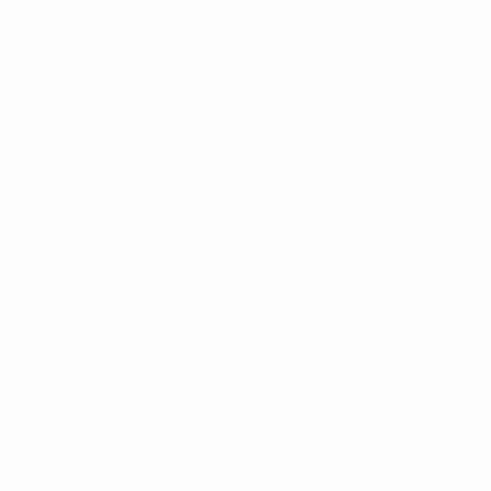
e pour les matches de qualification face à la Slovaquie et 
bonnes performances avec l'Espagne et laisse à Alcácer la poss
er davantage les esprits.