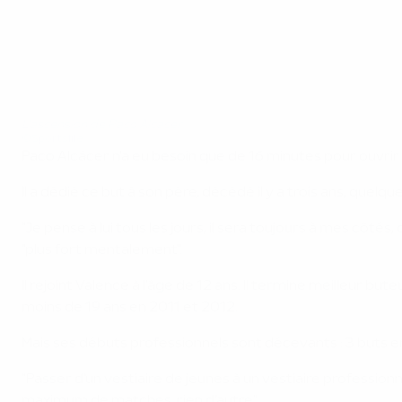
L'ascension de Paco Alcácer
©Sportsfile
Paco Alcácer n'a eu besoin que de 16 minutes pour ouvrir s
Il a dédié ce but à son père, décédé il y a trois ans, quel
"Je pense à lui tous les jours, il sera toujours à mes côtés,
"plus fort mentalement".
Il rejoint Valence à l'âge de 12 ans. Il termine meilleur but
moins de 19 ans en 2011 et 2012.
Mais ses débuts professionnels sont décevants : 3 buts en 
"Passer d'un vestiaire de jeunes à un vestiaire professionn
maximum de matches, rien d'autre."