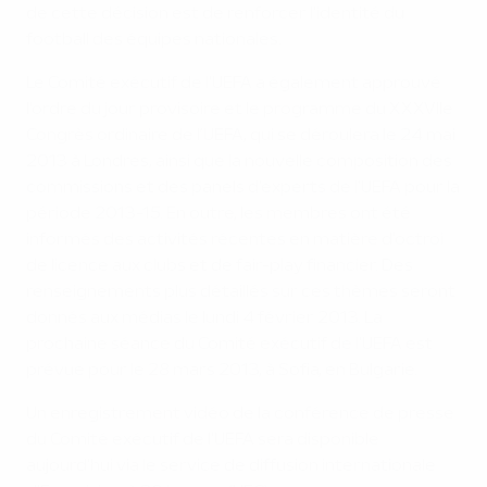
de cette décision est de renforcer l'identité du
football des équipes nationales.
Le Comité exécutif de l'UEFA a également approuvé
l'ordre du jour provisoire et le programme du XXXVIIe
Congrès ordinaire de l’UEFA, qui se déroulera le 24 mai
2013 à Londres, ainsi que la nouvelle composition des
commissions et des panels d'experts de l'UEFA pour la
période 2013-15. En outre, les membres ont été
informés des activités récentes en matière d'octroi
de licence aux clubs et de fair-play financier. Des
renseignements plus détaillés sur ces thèmes seront
donnés aux médias le lundi 4 février 2013. La
prochaine séance du Comité exécutif de l'UEFA est
prévue pour le 28 mars 2013, à Sofia, en Bulgarie.
Un enregistrement vidéo de la conférence de presse
du Comité exécutif de l'UEFA sera disponible
aujourd'hui via le service de diffusion internationale