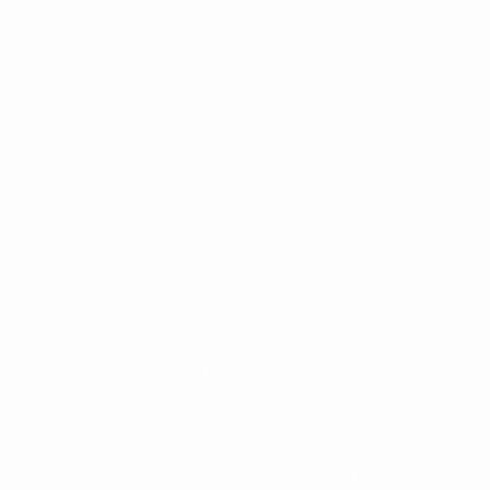
dans le but d'améliorer la transparence et la bonne
gouvernance au sein de l'instance mondiale. Elle sera
maintenant soumise à la FIFA, et les décisions finales
concernant les amendements seront prises par le
Congrès de la FIFA lors de sa séance de mai, à l'Île
Maurice.
Un point de la situation a aussi été fait au Comité
exécutif concernant le projet de commercialisation
centralisée des matches de qualification européens.
Les associations membres de l'UEFA ont décidé de
commercialiser de manière centralisée les droits
médias pour l'ensemble des matches de qualification
des équipes nationales à compter de 2014. Cette
mesure vise à permettre aux associations nationales
de générer davantage de recettes de leurs matches
de qualification et à garantir la stabilité des recettes
issues de la phase de qualification, car elles ne seront
pas liées aux résultats du tirage au sort. Un objectif clé