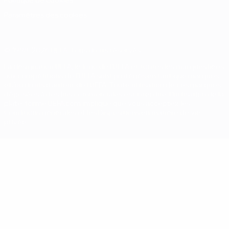
Politique de cookies
Paramètres des cookies
© 1998-2026 UEFA. Tous droits réservés.
La désignation UEFA, le logo de l'UEFA et toutes les marques liées
aux compétitions de l'UEFA sont protégés en tant que marques
et/ou droits d'auteur de l'UEFA. Toute utilisation de ces marques
déposées à des fins commerciales est interdite. L'utilisation de la
plate-forme UEFA.com implique que vous acceptez les
Conditions générales et les Dispositions en matière de vie
privée.