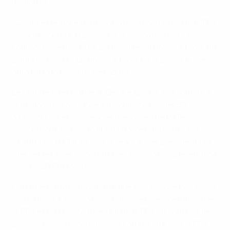
Toulouse.
Avant cette date, les associations membres de l’UEFA
commenceront la phase de qualification pour ce
tournoi en septembre 2014, suite au tirage au sort du
printemps 2014. Le tirage au sort de la phase finale
aura lieu à la fin de l’année 2015.
Le Comité exécutif de l’UEFA a exprimé son soutien à
la déclaration adoptée à l'unanimité par les 53
associations européennes membres de la FIFA
concernant les propositions d'amendements aux
Statuts de la FIFA lors de la séance des présidents et
des secrétaires généraux des associations, le jeudi 24
janvier 2013 à Nyon.
Cette déclaration confirme une fois encore la volonté
claire des 53 associations européennes membres de
la FIFA et du Comité exécutif de l'UEFA de soutenir les
propositions d'amendements aux Statuts de la FIFA