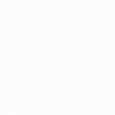
UEFA EURO 2028
Vidéo
À propos
Infos
Boutique
Histoire
VOIR
ÉGALEMENT
fr.UEFA.com
Fondation
UEFA pour
l'enfance
Boutique
Vie privée
Conditions d'utilisation