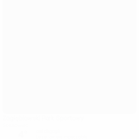
Zagłębiowski Park Sportowy
Sosnowiec
4°
ciel dégagé
Le terrain est impeccable