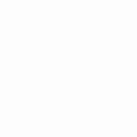
Hisingen Arena
Göteborg
17°
nuageux
Le terrain est impeccable