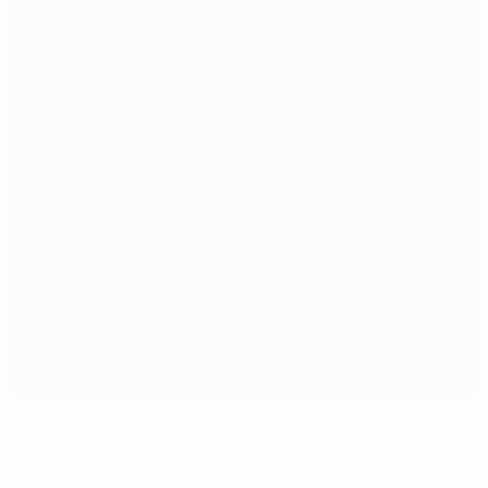
RSC Anderlecht Stadium
Bruxelles
22°
ciel dégagé
Le terrain est impeccable