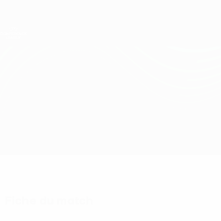
Passer
au
contenu
UEFA Conference League
Obtenir
principal
Scores &amp; stats foot en direct
UEFA Conference League
HJK vs Runavík
Accueil
Direct
Infos de base
Fiche du match