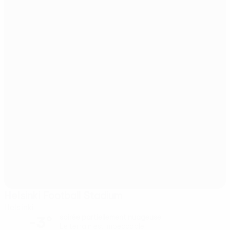
Helsinki Football Stadium
Helsinki
-3°
soirée partiellement nuageuse
Le terrain est impeccable