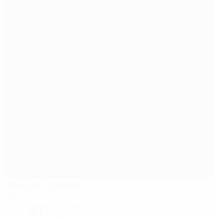
Lilleküla Stadium
Tallinn
21°
ensoleillé
Le terrain est sec