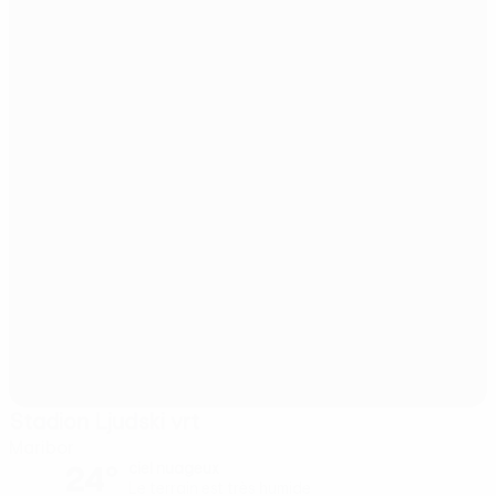
Stadion Ljudski vrt
Maribor
24°
ciel nuageux
Le terrain est très humide