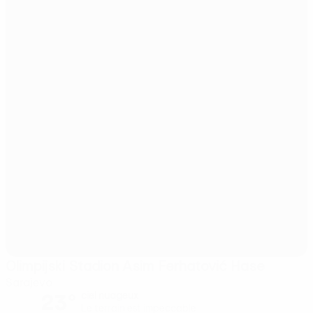
Olimpijski Stadion Asim Ferhatović Hase
Sarajevo
23°
ciel nuageux
Le terrain est impeccable