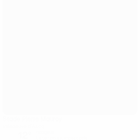
Stade Pierre Mauroy
Villeneuve d'Ascq
12°
nuageux
Le terrain est impeccable