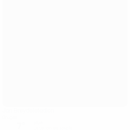
Jan Breydelstadion
Bruges
7°
pluie
Le terrain est souple