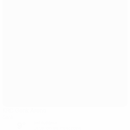
KRC Genk Arena
Genk
9°
ciel nuageux
Le terrain est impeccable