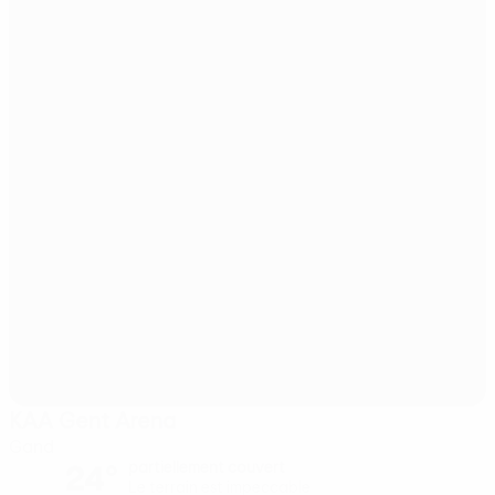
KAA Gent Arena
Gand
24°
partiellement couvert
Le terrain est impeccable