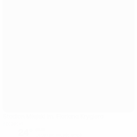
Stadion Miejski im. Floriana Krygiera
Szczecin
24°
pluie
Le terrain est détrempé