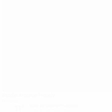
Stadio Artemio Franchi
Florence
11°
soirée partiellement nuageuse
Le terrain est impeccable