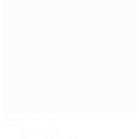
Stadiumi Fadil Vokrri
Pristina
12°
ciel dégagé
Le terrain est souple