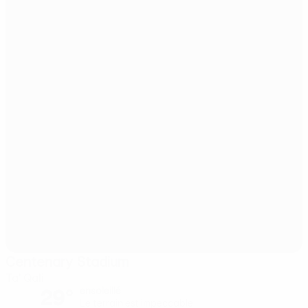
Centenary Stadium
Ta' Qali
29°
ensoleillé
Le terrain est impeccable